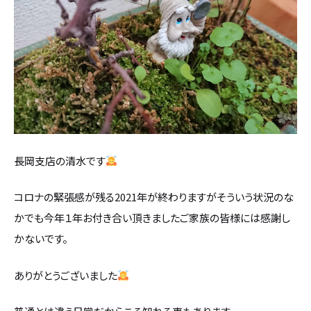
設計・デザイン
セミオーダー住宅
耐震・断熱
会社概要
保証・アフターメンテナンス
スタッフ紹介
家づくりの流れ
お客様の声
長岡支店の清水です
お知らせ
コロナの緊張感が残る2021年が終わりますがそういう状況のな
かでも今年１年お付き合い頂きましたご家族の皆様には感謝し
かないです。
ブログ
ありがとうございました
住宅の無料相談会