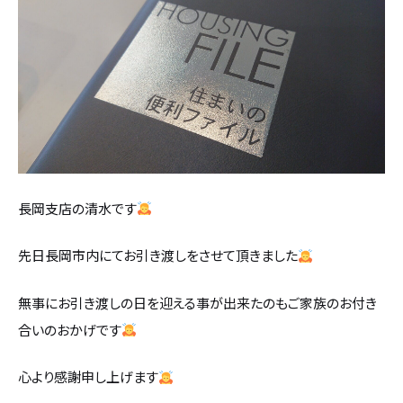
設計・デザイン
セミオーダー住宅
耐震・断熱
会社概要
保証・アフターメンテナンス
スタッフ紹介
家づくりの流れ
お客様の声
長岡支店の清水です
お知らせ
先日長岡市内にてお引き渡しをさせて頂きました
無事にお引き渡しの日を迎える事が出来たのもご家族のお付き
ブログ
合いのおかげです
住宅の無料相談会
心より感謝申し上げます