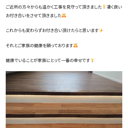
カタログ請求
ご近所の方々からも温かく工事を見守って頂きました
凄く良い
お付き合いをさせて頂きました
採用情報
これからも変わらずお付き合い頂けたらと思います
不動産情報
それとご家族の健康を願っております
健康でいることが家族にとって一番の幸せです
無料相談
イベント
資料請求