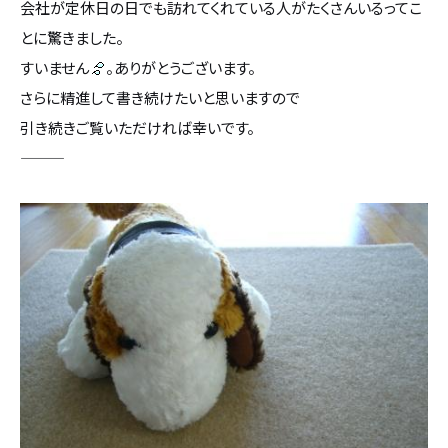
会社が定休日の日でも訪れてくれている人がたくさんいるってこ
設計・デザイン
セミオーダー住宅
とに驚きました。
すいません
。ありがとうございます。
耐震・断熱
会社概要
さらに精進して書き続けたいと思いますので
引き続きご覧いただければ幸いです。
保証・アフターメンテナンス
スタッフ紹介
———
家づくりの流れ
お客様の声
お知らせ
ブログ
住宅の無料相談会