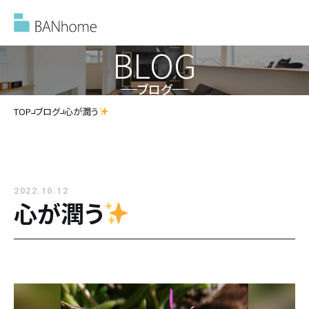
BLOG
ブログ
イベント情報
TOP
ブログ
心が潤う
モデルハウス
2022.10.12
施工事例
心が潤う
バンホームの家づくり
バンホームの家づくり
フルオーダー住宅