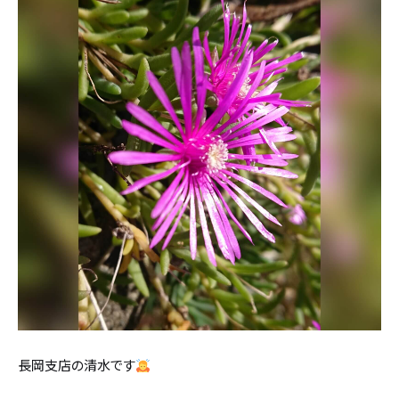
設計・デザイン
セミオーダー住宅
耐震・断熱
会社概要
保証・アフターメンテナンス
スタッフ紹介
家づくりの流れ
お客様の声
お知らせ
ブログ
住宅の無料相談会
長岡支店の清水です