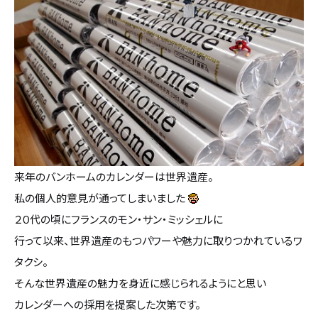
設計・デザイン
セミオーダー住宅
耐震・断熱
会社概要
保証・アフターメンテナンス
スタッフ紹介
家づくりの流れ
お客様の声
来年のバンホームのカレンダーは世界遺産。
私の個人的意見が通ってしまいました
お知らせ
２０代の頃にフランスのモン・サン・ミッシェルに
行って以来、世界遺産のもつパワーや魅力に取りつかれているワ
ブログ
タクシ。
そんな世界遺産の魅力を身近に感じられるようにと思い
住宅の無料相談会
カレンダーへの採用を提案した次第です。