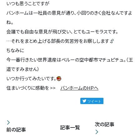
いつも思うことですが
カタログ請求
バンホームは一社員の意見が通り、小回りのきく会社なんですよ
ね。
採用情報
会議でも自由な意見が飛び交い、とてもユーモラスです。
…それをまとめ上げる部長の気苦労をお察しします
不動産情報
ちなみに
今一番行きたい世界遺産はペルーの空中都市マチュピチュ。（王
道ですみません）
いつか行ってみたいです。
住まいづくりに感動を >>
バンホームのHPへ
次の記事
記事一覧
前の記事
無料相談
イベント
資料請求