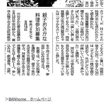
カタログ請求
採用情報
不動産情報
＞
BANhome ホームページ
無料相談
イベント
資料請求