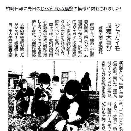
柏崎日報に先日の
じゃがいも収穫祭
の模様が掲載されました！
設計・デザイン
セミオーダー住宅
耐震・断熱
会社概要
保証・アフターメンテナンス
スタッフ紹介
家づくりの流れ
お客様の声
お知らせ
ブログ
住宅の無料相談会