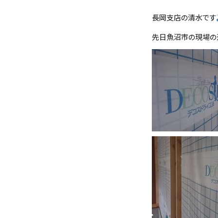
長岡支店の清水です
バンホームの家づくり
フルオーダー住宅
先日魚沼市の現場の
設計・デザイン
セミオーダー住宅
耐震・断熱
会社概要
保証・アフターメンテナンス
スタッフ紹介
家づくりの流れ
お客様の声
お知らせ
ブログ