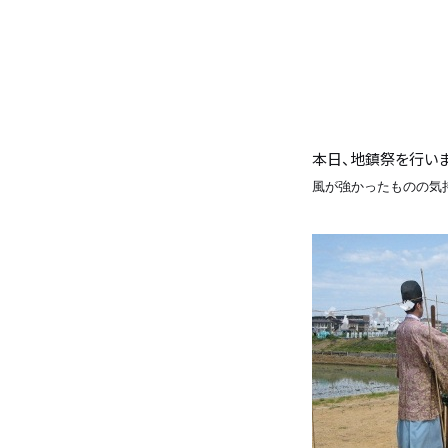
バンホームの家づくり
フルオーダー住宅
設計・デザイン
セミオーダー住宅
本日、地鎮祭を行いま
耐震・断熱
会社概要
風が強かったものの気
保証・アフターメンテナンス
スタッフ紹介
家づくりの流れ
お客様の声
お知らせ
ブログ