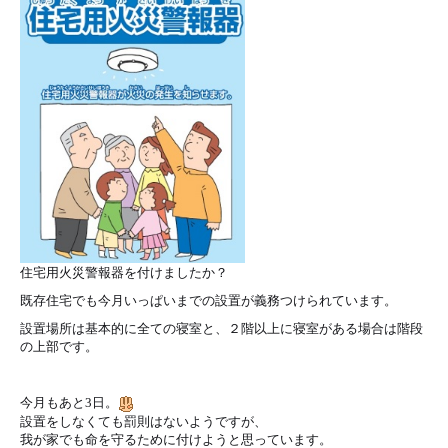
設計・デザイン
セミオーダー住宅
耐震・断熱
会社概要
保証・アフターメンテナンス
スタッフ紹介
家づくりの流れ
お客様の声
住宅用火災警報器を付けましたか？
お知らせ
既存住宅でも今月いっぱいまでの設置が義務つけられています。
設置場所は基本的に全ての寝室と、２階以上に寝室がある場合は階段
ブログ
の上部です。
今月もあと
3
日。
住宅の無料相談会
設置をしなくても罰則はないようですが、
我が家でも命を守るために付けようと思っています。