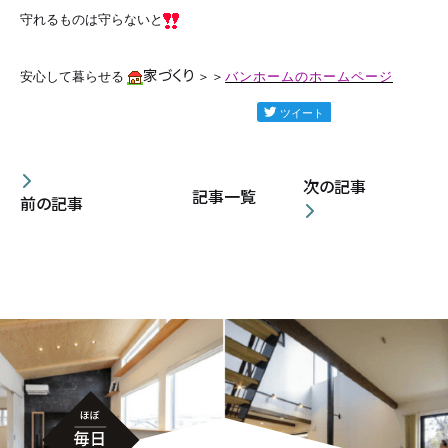
カタログ請求
守れるものは守らないと
家づくり
バンホームのホームページ
安心して暮らせる
＞＞
採用情報
不動産情報
次の記事
記事一覧
前の記事
無料相談
イベント
資料請求