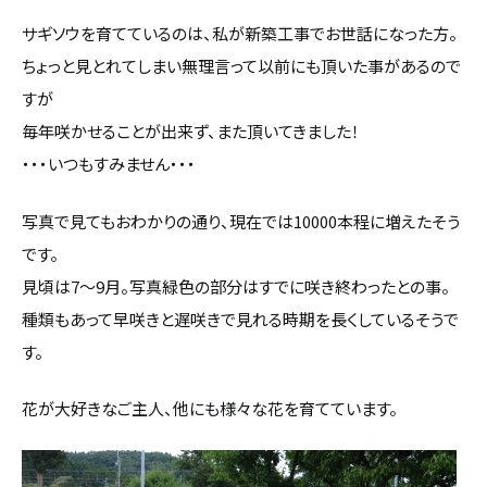
カタログ請求
サギソウを育てているのは、私が新築工事でお世話になった方。
ちょっと見とれてしまい無理言って以前にも頂いた事があるので
採用情報
すが
毎年咲かせることが出来ず、また頂いてきました！
不動産情報
・・・いつもすみません・・・
写真で見てもおわかりの通り、現在では10000本程に増えたそう
です。
見頃は7～9月。写真緑色の部分はすでに咲き終わったとの事。
種類もあって早咲きと遅咲きで見れる時期を長くしているそうで
す。
花が大好きなご主人、他にも様々な花を育てています。
無料相談
イベント
資料請求