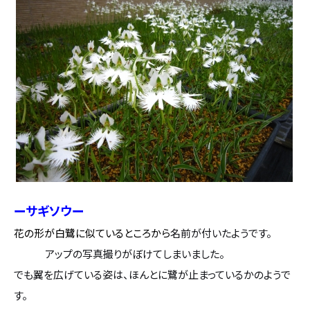
設計・デザイン
セミオーダー住宅
耐震・断熱
会社概要
保証・アフターメンテナンス
スタッフ紹介
家づくりの流れ
お客様の声
お知らせ
ーサギソウー
花の形が白鷺に似ているところから
名前が付いたようです。
ブログ
アップの写真撮りがぼけてしまいました。
でも翼を広げている姿は、ほんとに鷺が止まっているかのようで
住宅の無料相談会
す。