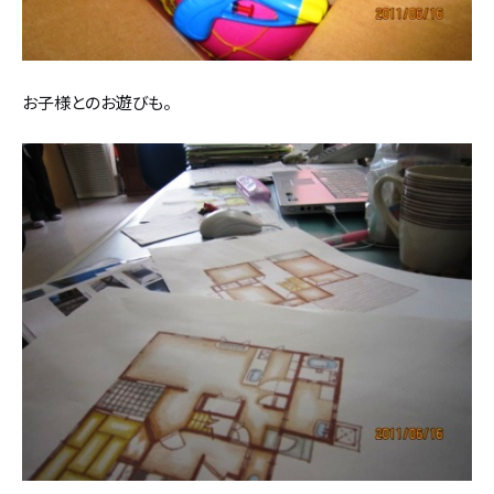
カタログ請求
採用情報
お子様とのお遊びも。
不動産情報
無料相談
イベント
資料請求