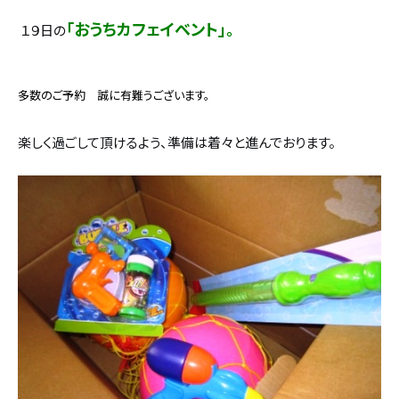
設計・デザイン
セミオーダー住宅
「おうちカフェイベント」。
１９日の
耐震・断熱
会社概要
多数のご予約 誠に有難うございます。
保証・アフターメンテナンス
スタッフ紹介
楽しく過ごして頂けるよう、準備は着々と進んでおります。
家づくりの流れ
お客様の声
お知らせ
ブログ
住宅の無料相談会