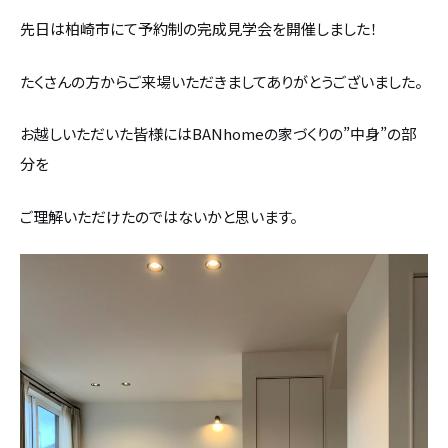
先日は柏崎市にて予約制の完成見学会を開催しました！
設計・デザイン
セミオーダー住宅
たくさんの方からご来場いただきましてありがとうございました。
耐震・断熱
会社概要
お越しいただいた皆様にはBANhomeの家づくりの”中身”の部
保証・アフターメンテナンス
スタッフ紹介
分を
ご理解いただけたのではないかと思います。
家づくりの流れ
お客様の声
お知らせ
ブログ
住宅の無料相談会