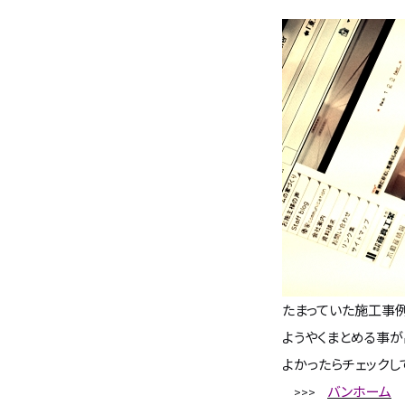
バンホームの家づくり
フルオーダー住宅
設計・デザイン
セミオーダー住宅
耐震・断熱
会社概要
保証・アフターメンテナンス
スタッフ紹介
家づくりの流れ
お客様の声
たまっていた施工事
お知らせ
ようやくまとめる事が
よかったらチェックし
ブログ
バンホーム
>>>