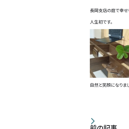
長岡支店の庭で幸せ
バンホームの家づくり
フルオーダー住宅
人生初です。
設計・デザイン
セミオーダー住宅
耐震・断熱
会社概要
保証・アフターメンテナンス
スタッフ紹介
自然と笑顔になりま
家づくりの流れ
お客様の声
お知らせ
ブログ
前の記事