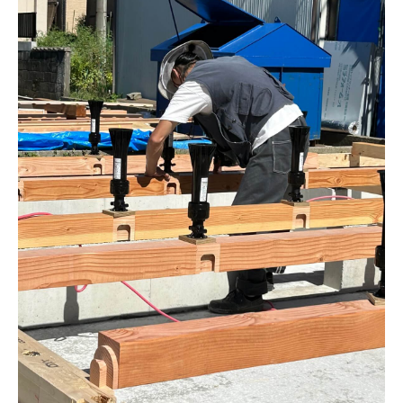
設計・デザイン
セミオーダー住宅
耐震・断熱
会社概要
保証・アフターメンテナンス
スタッフ紹介
家づくりの流れ
お客様の声
お知らせ
ブログ
住宅の無料相談会