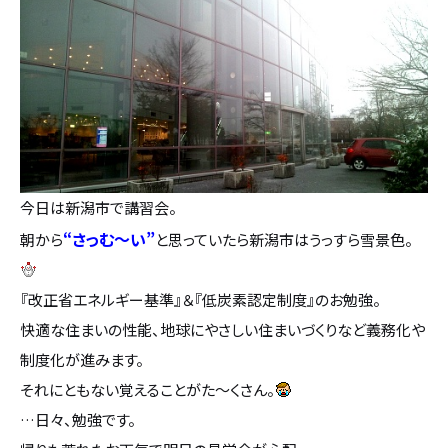
設計・デザイン
セミオーダー住宅
耐震・断熱
会社概要
保証・アフターメンテナンス
スタッフ紹介
今日は新潟市で講習会。
家づくりの流れ
お客様の声
“さっむ～い”
朝から
と思っていたら新潟市はうっすら雪景色。
お知らせ
『改正省エネルギー基準』＆『低炭素認定制度』のお勉強。
快適な住まいの性能、地球にやさしい住まいづくりなど義務化や
ブログ
制度化が進みます。
それにともない覚えることがた～くさん。
住宅の無料相談会
…日々、勉強です。