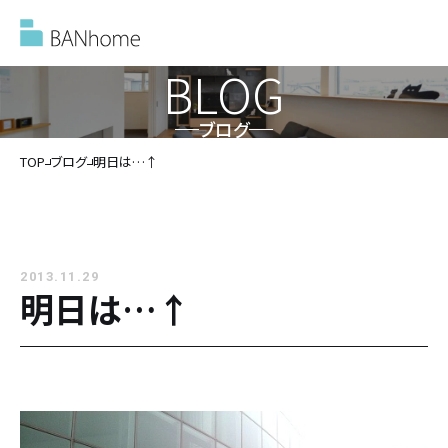
BLOG
ブログ
イベント情報
TOP
ブログ
明日は…↑
モデルハウス
2013.11.29
施工事例
明日は…↑
バンホームの家づくり
バンホームの家づくり
フルオーダー住宅