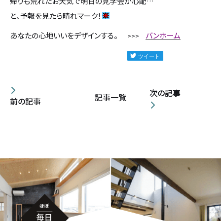
帰りも荒れたお天気で明日の見学会が心配…
カタログ請求
と、予報を見たら晴れマーク！
あなたの心地いいをデザインする。
バンホーム
>>>
採用情報
不動産情報
次の記事
記事一覧
前の記事
無料相談
イベント
資料請求