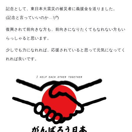
設計・デザイン
セミオーダー住宅
記念として、東日本大震災の被災者に義援金を送りました。
(記念と言っていいのか…
)
耐震・断熱
会社概要
復興されて前向きな方も、前向きになりたくてもなれない方もい
らっしゃると思います。
保証・アフターメンテナンス
スタッフ紹介
少しでも力になれれば、応援されていると思って元気になってく
れれば良いです。
家づくりの流れ
お客様の声
お知らせ
ブログ
住宅の無料相談会