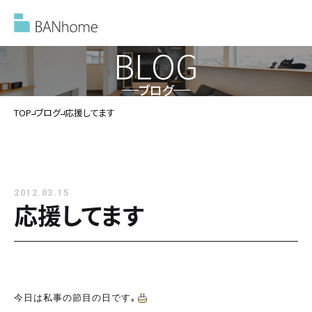
BLOG
ブログ
イベント情報
TOP
ブログ
応援してます
モデルハウス
2012.03.15
施工事例
応援してます
バンホームの家づくり
バンホームの家づくり
フルオーダー住宅
今日は私事の節目の日です｡