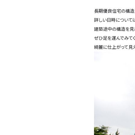
長期優良住宅の構造
バンホームの家づくり
フルオーダー住宅
詳しい日時については
建築途中の構造を見
設計・デザイン
セミオーダー住宅
ぜひ足を運んでみてく
綺麗に仕上がって見え
耐震・断熱
会社概要
保証・アフターメンテナンス
スタッフ紹介
家づくりの流れ
お客様の声
お知らせ
ブログ