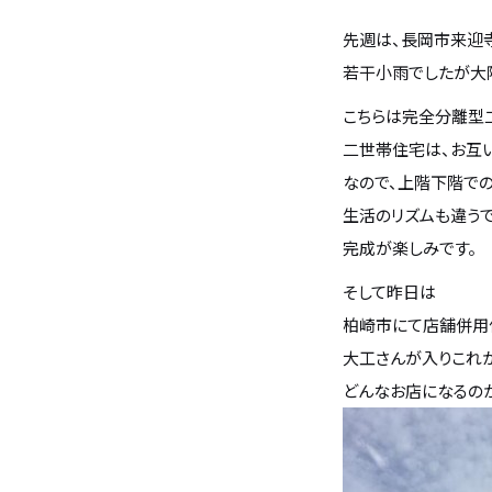
先週は、長岡市来迎
バンホームの家づくり
フルオーダー住宅
若干小雨でしたが大
こちらは完全分離型二
設計・デザイン
セミオーダー住宅
二世帯住宅は、お互
なので、上階下階で
耐震・断熱
会社概要
生活のリズムも違うで
完成が楽しみです。
保証・アフターメンテナンス
スタッフ紹介
そして昨日は
柏崎市にて店舗併用
家づくりの流れ
お客様の声
大工さんが入りこれ
どんなお店になるのか
お知らせ
ブログ