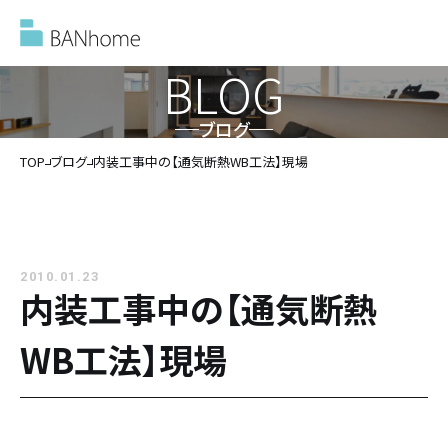
BLOG
ブログ
イベント情報
TOP
ブログ
内装工事中の【通気断熱WB工法】現場
モデルハウス
2010.01.23
施工事例
内装工事中の【通気断熱
WB工法】現場
バンホームの家づくり
バンホームの家づくり
フルオーダー住宅