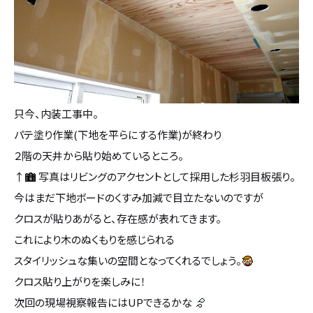
カタログ請求
採用情報
不動産情報
只今、内装工事中。
パテ塗り作業(下地を平らにする作業)が終わり
２階の天井から貼り始めているところ。
↑
写真はリビングのアクセントとして採用した杉羽目板張り。
今はまだ下地ボードのくすみ加減で目立たないのですが
クロスが貼りあがると、存在感が表れてきます。
これにより木のぬくもりを感じられる
スタイリッシュな集いの空間となってくれるでしょう。
クロス貼り上がりを楽しみに！
次回の現場視察報告にはUPできるかな
無料相談
イベント
資料請求