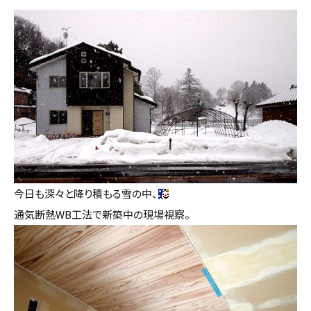
設計・デザイン
セミオーダー住宅
耐震・断熱
会社概要
保証・アフターメンテナンス
スタッフ紹介
家づくりの流れ
お客様の声
今日も深々と降り積もる雪の中、
お知らせ
通気断熱WB工法で新築中の現場視察。
ブログ
住宅の無料相談会