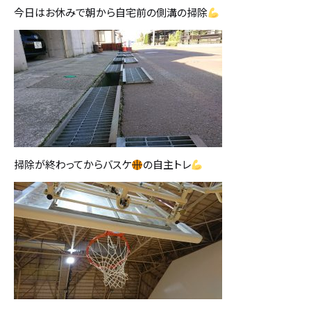
今日はお休みで朝から自宅前の側溝の掃除
設計・デザイン
セミオーダー住宅
耐震・断熱
会社概要
保証・アフターメンテナンス
スタッフ紹介
家づくりの流れ
お客様の声
掃除が終わってからバスケ
の自主トレ
お知らせ
ブログ
住宅の無料相談会