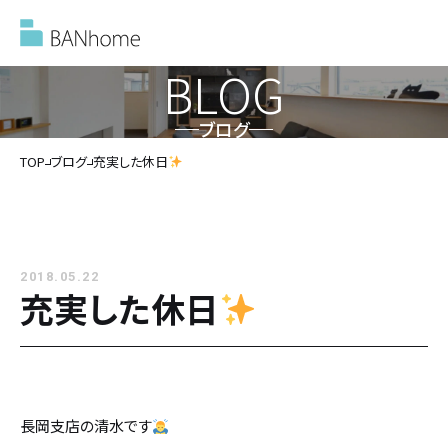
BLOG
ブログ
イベント情報
TOP
ブログ
充実した休日
モデルハウス
2018.05.22
施工事例
充実した休日
バンホームの家づくり
バンホームの家づくり
フルオーダー住宅
長岡支店の清水です