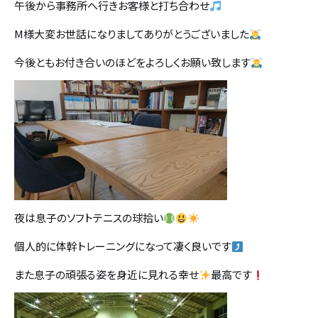
午後から事務所へ行きお客様と打ち合わせ
カタログ請求
M様大変お世話になりましてありがとうございました
採用情報
今後ともお付き合いのほどをよろしくお願い致します
不動産情報
夜は息子のソフトテニスの球拾い
個人的に体幹トレーニングになって凄く良いです
また息子の頑張る姿を身近に見れる幸せ
最高です
無料相談
イベント
資料請求