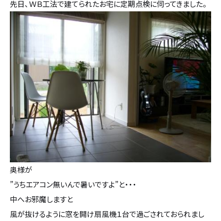
先日、ＷＢ工法で建てられたお宅に定期点検に伺ってきました。
設計・デザイン
セミオーダー住宅
耐震・断熱
会社概要
保証・アフターメンテナンス
スタッフ紹介
家づくりの流れ
お客様の声
お知らせ
奥様が
ブログ
”うちエアコン無いんで暑いですよ”と・・・
中へお邪魔しますと
住宅の無料相談会
風が抜けるように窓を開け扇風機１台で過ごされておられまし