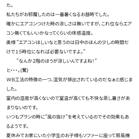
た。
カタログ請求
私たちがお邪魔したのは一番暑くなるお昼時でした。
確かにエアコンつけた時の涼しさは無いですが、これ位ならエア
採用情報
コン無くてもいいかなってくらいの体感温度。
奥様 ”エアコンほしいなと思うのは日中のほんの少しの時間だ
不動産情報
けで１５時位になれば必要ないですよ。”
”なんか２階のほうが涼しいんですよね！”
と・・・。(驚)
ＷＢ工法の特徴の一つ、湿気が排出されているのだなぁと感じま
した。
室内の湿度が高くないので室温が高くても不快な蒸し暑さがあ
まりないのです。
いつもプランの時に”風の抜け”を考えているのでその効果もあ
るようです。
夏休みでお家にいた小学生のお子様もソファーに座って扇風機
無料相談
イベント
資料請求