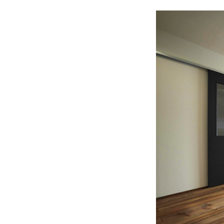
バンホームの家づくり
フルオーダー住宅
設計・デザイン
セミオーダー住宅
耐震・断熱
会社概要
保証・アフターメンテナンス
スタッフ紹介
家づくりの流れ
お客様の声
お知らせ
ブログ