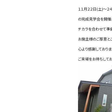
１１月２２日(土)～
バンホームの家づくり
フルオーダー住宅
の完成見学会を開催
設計・デザイン
セミオーダー住宅
チカラを合わせて準
お施主様のご厚意と
耐震・断熱
会社概要
心より感謝しており
ご来場をお待ちしてお
保証・アフターメンテナンス
スタッフ紹介
家づくりの流れ
お客様の声
お知らせ
ブログ