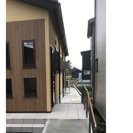
設計・デザイン
セミオーダー住宅
耐震・断熱
会社概要
保証・アフターメンテナンス
スタッフ紹介
家づくりの流れ
お客様の声
お知らせ
ブログ
住宅の無料相談会