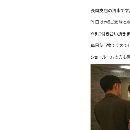
長岡支店の清水です
バンホームの家づくり
フルオーダー住宅
昨日はY様ご家族と
設計・デザイン
セミオーダー住宅
Y様お付き合い頂きま
毎日使う物ですので
耐震・断熱
会社概要
ショールームの方も
保証・アフターメンテナンス
スタッフ紹介
家づくりの流れ
お客様の声
お知らせ
ブログ