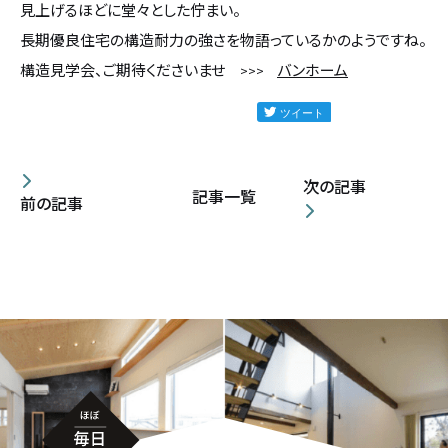
見上げるほどに堂々とした佇まい。
カタログ請求
長期優良住宅の構造耐力の強さを物語っているかのようですね。
構造見学会、ご期待くださいませ
バンホーム
>>>
採用情報
不動産情報
次の記事
記事一覧
前の記事
無料相談
イベント
資料請求