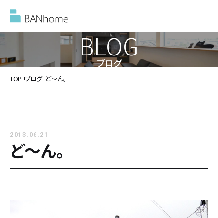
BLOG
ブログ
イベント情報
TOP
ブログ
ど～ん。
モデルハウス
2013.06.21
施工事例
ど～ん。
バンホームの家づくり
バンホームの家づくり
フルオーダー住宅