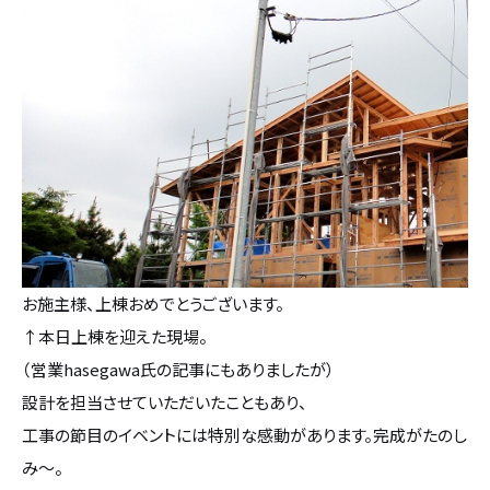
設計・デザイン
セミオーダー住宅
耐震・断熱
会社概要
保証・アフターメンテナンス
スタッフ紹介
家づくりの流れ
お客様の声
お施主様、上棟おめでとうございます。
お知らせ
↑本日上棟を迎えた現場。
（営業hasegawa氏の記事にもありましたが）
ブログ
設計を担当させていただいたこともあり、
工事の節目のイベントには特別な感動があります。完成がたのし
住宅の無料相談会
み～。