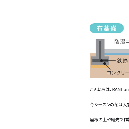
バンホームの家づくり
フルオーダー住宅
設計・デザイン
セミオーダー住宅
耐震・断熱
会社概要
保証・アフターメンテナンス
スタッフ紹介
家づくりの流れ
お客様の声
こんにちは、BANho
今シーズンの冬は大
お知らせ
屋根の上や庭先で作
ブログ