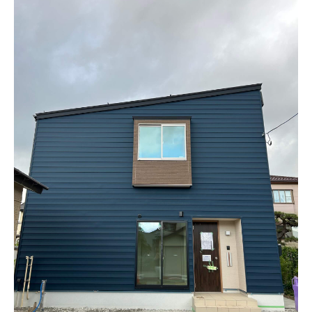
設計・デザイン
セミオーダー住宅
耐震・断熱
会社概要
保証・アフターメンテナンス
スタッフ紹介
家づくりの流れ
お客様の声
お知らせ
ブログ
住宅の無料相談会