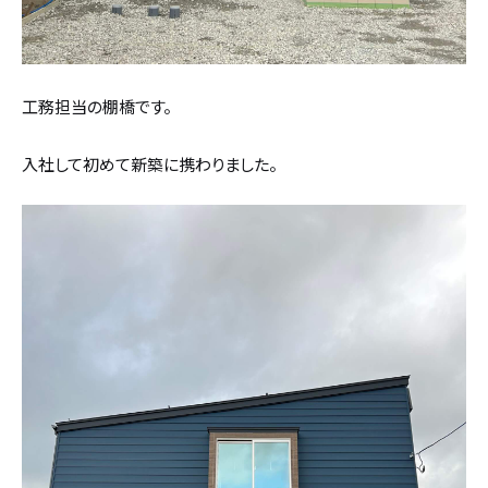
カタログ請求
採用情報
工務担当の棚橋です。
不動産情報
入社して初めて新築に携わりました。
無料相談
イベント
資料請求