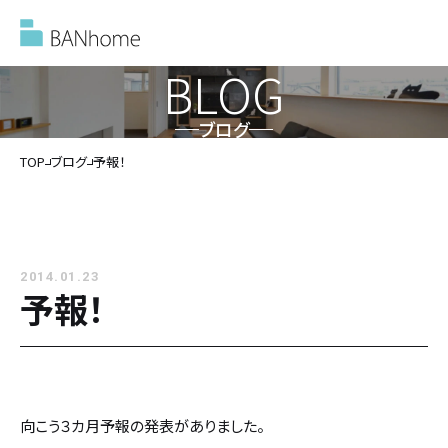
BLOG
ブログ
イベント情報
TOP
ブログ
予報！
モデルハウス
2014.01.23
施工事例
予報！
バンホームの家づくり
バンホームの家づくり
フルオーダー住宅
向こう３カ月予報の発表がありました。