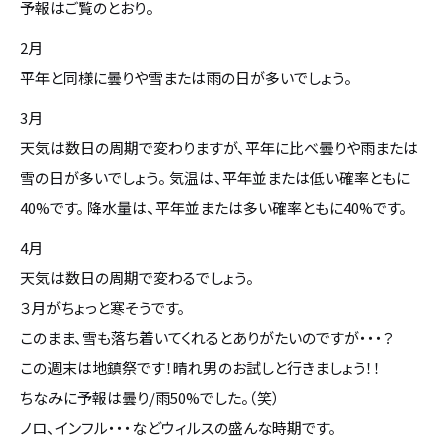
予報はご覧のとおり。
設計・デザイン
セミオーダー住宅
2月
平年と同様に曇りや雪または雨の日が多いでしょう。
耐震・断熱
会社概要
3月
天気は数日の周期で変わりますが、平年に比べ曇りや雨または
保証・アフターメンテナンス
スタッフ紹介
雪の日が多いでしょう。 気温は、平年並または低い確率ともに
40%です。 降水量は、平年並または多い確率ともに40%です。
家づくりの流れ
お客様の声
4月
天気は数日の周期で変わるでしょう。
お知らせ
３月がちょっと寒そうです。
このまま、雪も落ち着いてくれるとありがたいのですが・・・？
ブログ
この週末は地鎮祭です！晴れ男のお試しと行きましょう！！
ちなみに予報は曇り/雨50%でした。（笑）
住宅の無料相談会
ノロ、インフル・・・などウィルスの盛んな時期です。