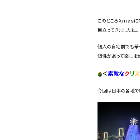
バンホームの家づくり
フルオーダー住宅
このところＸｍａｓに
目立ってきましたね。
設計・デザイン
セミオーダー住宅
個人の自宅前でも華
耐震・断熱
会社概要
個性があって楽しませ
＜
素敵な
ク
リ
ス
保証・アフターメンテナンス
スタッフ紹介
今回は日本の各地で明
家づくりの流れ
お客様の声
お知らせ
ブログ