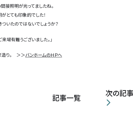
の間接照明が光ってましたね。
明がとても印象的でした！
きついたのではないでしょうか？
ご来場有難うございました。」
家造り。 ＞＞
バンホームのＨＰへ
次の記
記事一覧