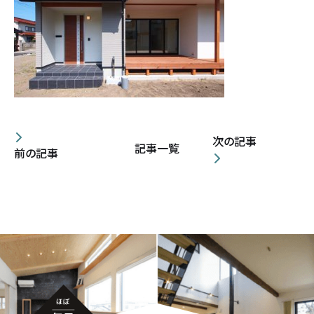
設計・デザイン
セミオーダー住宅
耐震・断熱
会社概要
保証・アフターメンテナンス
スタッフ紹介
次の記事
記事一覧
前の記事
家づくりの流れ
お客様の声
お知らせ
ブログ
住宅の無料相談会