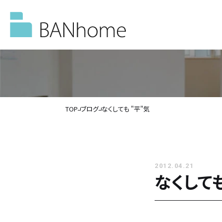
TOP
ブログ
なくしても "平"気
イベント情報
モデルハウス
2012.04.21
なくしても
施工事例
バンホームの家づくり