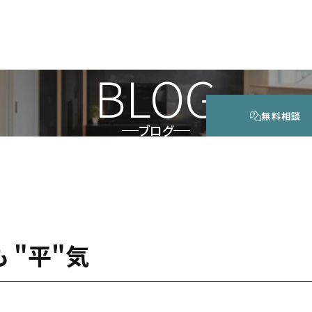
BLOG
無料相談
ブログ
 "平"気