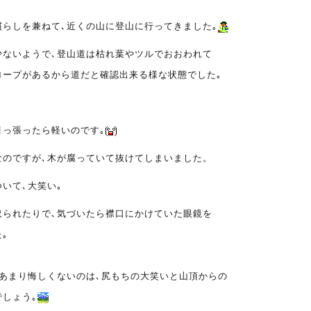
慣らしを兼ねて､近くの山に登山に行ってきました｡
少ないようで､登山道は枯れ葉やツルでおおわれて
ロープがあるから道だと確認出来る様な状態でした｡
引っ張ったら軽いのです｡
なのですが､木が腐っていて抜けてしまいました。
いて､大笑い｡
取られたりで､気づいたら襟口にかけていた眼鏡を
｡
があまり悔しくないのは､尻もちの大笑いと山頂からの
しょう｡