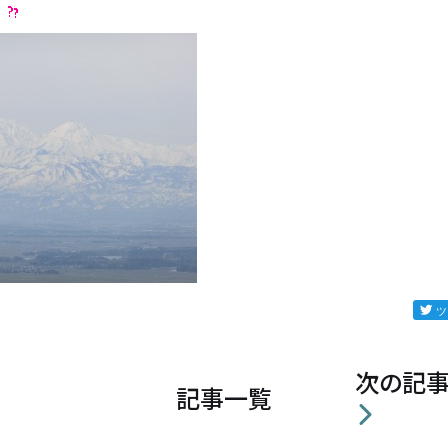
』
次の記
記事一覧