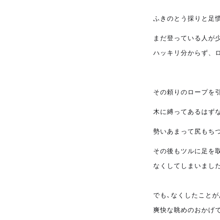
ふきのとう採りと足
バンホームの家づくり
フルオーダー住宅
まだ登っている人が
設計・デザイン
セミオーダー住宅
ハッキリ分からず、
耐震・断熱
会社概要
その頼りのロープを
木に縛ってあるはず
保証・アフターメンテナンス
スタッフ紹介
勢いあまって尻もちつ
家づくりの流れ
お客様の声
その後もツルに足を
なくしてしまいました
お知らせ
でも､なくしたこと
爽快な眺めのおかげで
ブログ