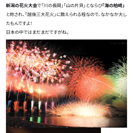
新潟の花火大会
で「川の長岡」「山の片貝」とならび
「海の柏崎」
設計・デザイン
セミオーダー住宅
と称され、「越後三大花火」に数えられる程なので、なかなか大し
たもんですよ！
耐震・断熱
会社概要
日本の中ではまだまだですがね。
保証・アフターメンテナンス
スタッフ紹介
家づくりの流れ
お客様の声
お知らせ
ブログ
住宅の無料相談会