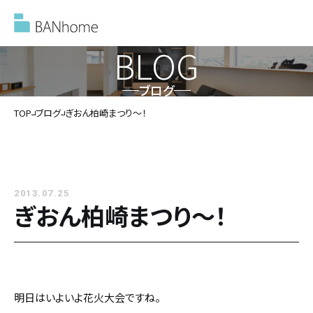
BLOG
ブログ
イベント情報
TOP
ブログ
ぎおん柏崎まつり～！
モデルハウス
2013.07.25
施工事例
ぎおん柏崎まつり～！
バンホームの家づくり
バンホームの家づくり
フルオーダー住宅
明日はいよいよ花火大会ですね。